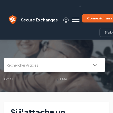
Secure Exchanges
S’ab
Gmail
FAQ
Si j'attache un