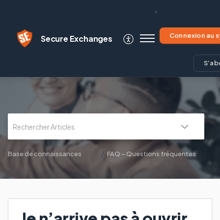
Secure Exchanges
S’ab
Base de connaissances
FAQ – Questions fréquentes
Je n’arrive pas à ouvrir