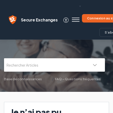
Secure Exchanges
S’ab
Base de connaissances
FAQ – Questions fréquentes
Je n’ai pas pu